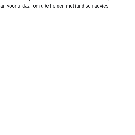
aan voor u klaar om u te helpen met juridisch advies.
Direct naar:
Home
Rechtsgebieden
Over ons
Blog
Sponsoren
Contact