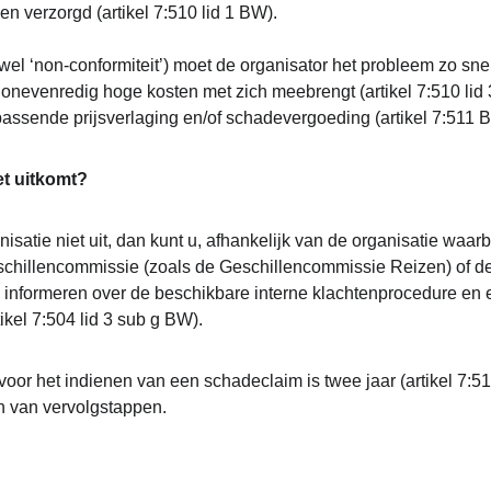
en verzorgd (artikel 7:510 lid 1 BW).
ewel ‘non-conformiteit’) moet de organisator het probleem zo sne
f onevenredig hoge kosten met zich meebrengt (artikel 7:510 lid 3
passende prijsverlaging en/of schadevergoeding (artikel 7:511 
et uitkomt?
isatie niet uit, dan kunt u, afhankelijk van de organisatie waarbi
schillencommissie (zoals de Geschillencommissie Reizen) of de
 informeren over de beschikbare interne klachtenprocedure en e
ikel 7:504 lid 3 sub g BW).
voor het indienen van een schadeclaim is twee jaar (artikel 7:5
n van vervolgstappen.