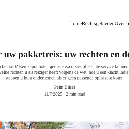
dere dinsdagavond van 19:30u tot 20:30u inloopspreekuur in D
Home
Rechtsgebieden
Over o
r uw pakketreis: uw rechten en d
 beloofd? Een kapot hotel, gemiste excursies of slechte service kunnen
welke rechten u als reiziger heeft volgens de wet, hoe u een klacht indie
stappen u kunt ondernemen als er geen passende oplossing komt.
Pelin Bilsel
11/7/2025
2 min read