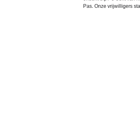
Pas. Onze vrijwilligers st
Contact
E-mail:Info@BernhezerRechtswinkel.nl  
KVK-nummer: 98272543                          
© 2025. All rights reserved.