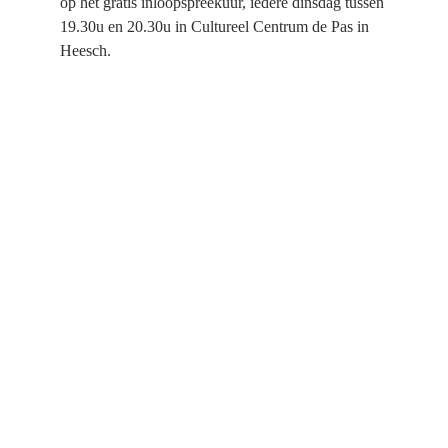
op het gratis inloopspreekuur, iedere dinsdag tussen 
19.30u en 20.30u in Cultureel Centrum de Pas in 
Heesch.
Contact
E-mail:Info@BernhezerRechtswinkel.nl  
KVK-nummer: 98272543                       
Direct naar: