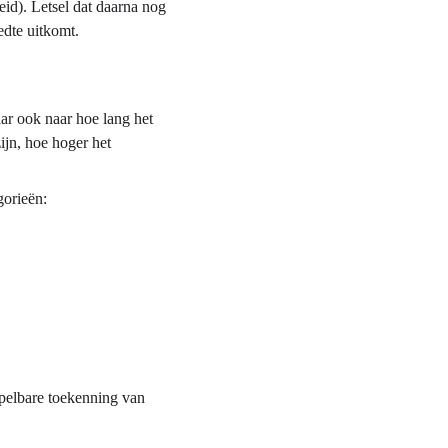
eid). Letsel dat daarna nog 
edte uitkomt.
aar ook naar hoe lang het 
ijn, hoe hoger het 
gorieën:
spelbare toekenning van 