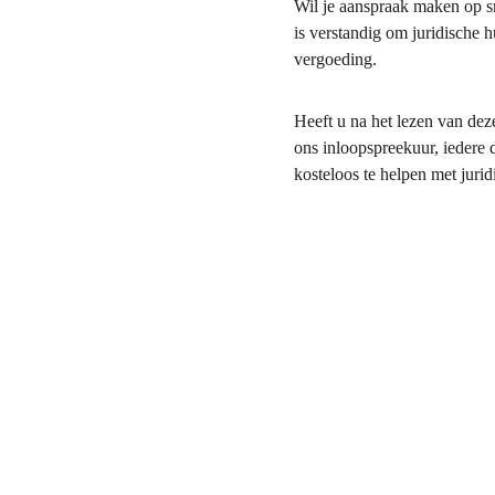
Wil je aanspraak maken op s
is verstandig om juridische 
vergoeding.
Heeft u na het lezen van de
ons inloopspreekuur, iedere 
kosteloos te helpen met jurid
Contact
E-mail:Info@BernhezerRechtswinkel.nl  
KVK-nummer: 98272543                          