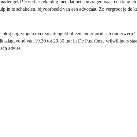
martengeld? Houd er rekening mee dat het aanvragen vaak een lang en 
hulp in te schakelen, bijvoorbeeld van een advocaat. Zo vergroot je de 
ze blog nog vragen over smartengeld of een ander juridisch onderwerp?
dinsdagavond van 19.30 tot 20.30 uur in De Pas. Onze vrijwilligers sta
isch advies.
Direct naar:
Home
Rechtsgebieden
Over ons
Blog
Sponsoren