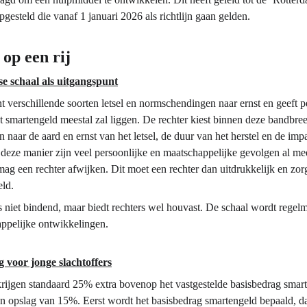
gesteld die vanaf 1 januari 2026 als richtlijn gaan gelden.
op een rij
e schaal als uitgangspunt
 verschillende soorten letsel en normschendingen naar ernst en geeft p
smartengeld meestal zal liggen. De rechter kiest binnen deze bandbree
naar de aard en ernst van het letsel, de duur van het herstel en de impa
 deze manier zijn veel persoonlijke en maatschappelijke gevolgen al m
g een rechter afwijken. Dit moet een rechter dan uitdrukkelijk en zorg
eld.
 niet bindend, maar biedt rechters wel houvast. De schaal wordt regelm
ppelijke ontwikkelingen.
g voor jonge slachtoffers
krijgen standaard 25% extra bovenop het vastgestelde basisbedrag smar
een opslag van 15%. Eerst wordt het basisbedrag smartengeld bepaald, 