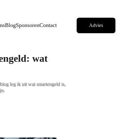
e Pas
ns
Blog
Sponsoren
Contact
Advies
engeld: wat
log leg ik uit wat smartengeld is,
jn.