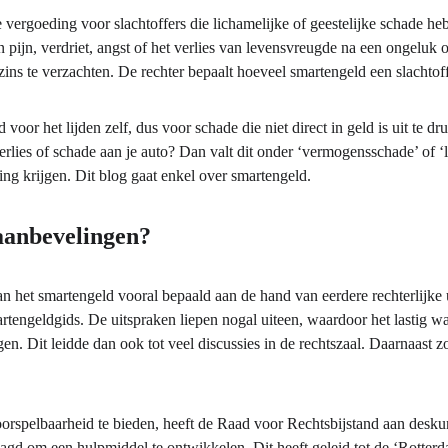
e vergoeding voor slachtoffers die lichamelijke of geestelijke schade h
pijn, verdriet, angst of het verlies van levensvreugde na een ongeluk of
zins te verzachten. De rechter bepaalt hoeveel smartengeld een slachtoffe
 voor het lijden zelf, dus voor schade die niet direct in geld is uit te d
lies of schade aan je auto? Dan valt dit onder ‘vermogensschade’ of ‘l
ng krijgen. Dit blog gaat enkel over smartengeld.
anbevelingen?
n het smartengeld vooral bepaald aan de hand van eerdere rechterlijke u
ngeldgids. De uitspraken liepen nogal uiteen, waardoor het lastig wa
en. Dit leidde dan ook tot veel discussies in de rechtszaal. Daarnaast 
orspelbaarheid te bieden, heeft de Raad voor Rechtsbijstand aan desk
agd om een hulpmiddel te ontwikkelen. Dit heeft geleid tot de ‘Rotterd