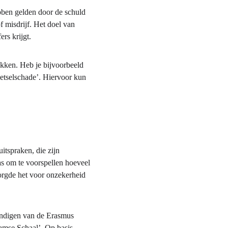
ebben gelden door de schuld 
 misdrijf. Het doel van 
rs krijgt.
rukken. Heb je bijvoorbeeld 
etselschade’. Hiervoor kun 
itspraken, die zijn 
s om te voorspellen hoeveel 
zorgde het voor onzekerheid 
undigen van de Erasmus 
amse Schaal’. Op basis 